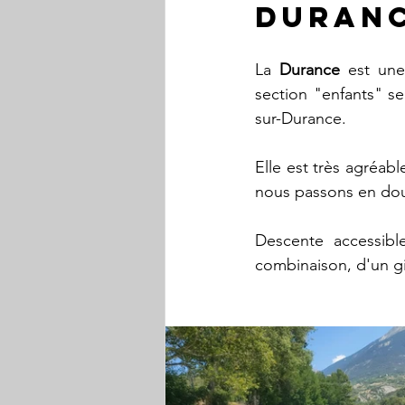
Duran
La 
Durance 
est une
section "enfants" se
sur-Durance.
Elle est très agréabl
nous passons en douc
Descente accessibl
combinaison, d'un gi