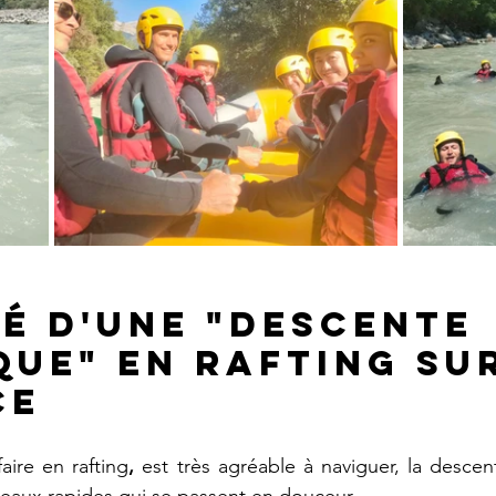
é d'une "
descente 
que" en rafting sur
ce
aire en rafting
,
 est très agréable à naviguer, la descent