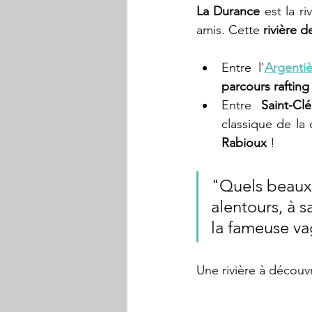
La Durance
 est la r
amis. Cette 
rivière de
Entre l'
Argenti
parcours rafting
Entre 
Saint-C
classique de la
Rabioux
 !
"Quels beaux
alentours, à s
la fameuse v
Une rivière à découvr