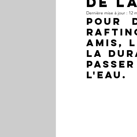
de l
Dernière mise à jour :
12 m
Pour 
raftin
amis
, 
la Dur
passe
l'eau.