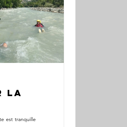
 la 
e est tranquille 