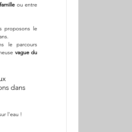
famille
 ou entre 
, nous vous proposons le 
ans. 
s le parcours 
ameuse 
vague du 
ux 
ions dans 
r l'eau !   