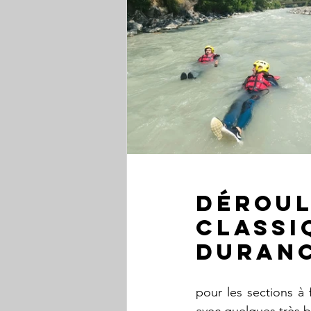
Déroul
classi
Duran
pour les sections à f