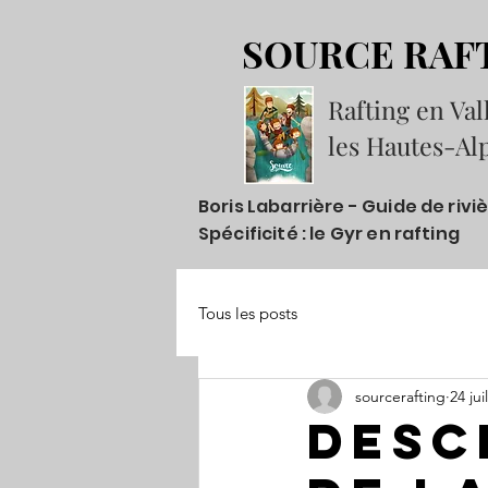
SOURCE RAF
Rafting en Val
les Hautes-Al
Boris Labarrière - Guide de riviè
Spécificité : le Gyr en rafting
Tous les posts
sourcerafting
24 jui
Desc