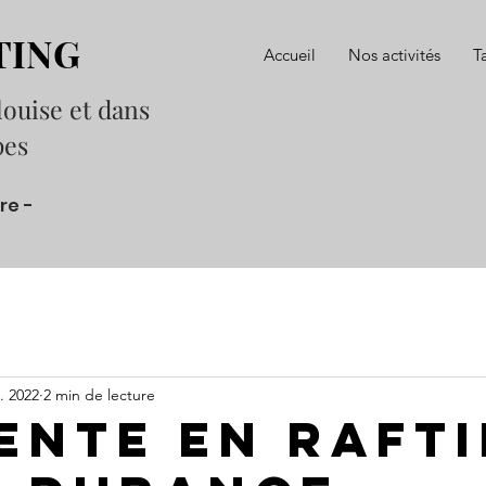
TING
Accueil
Nos activités
Ta
louise et dans
pes
re -
l. 2022
2 min de lecture
ente en raft