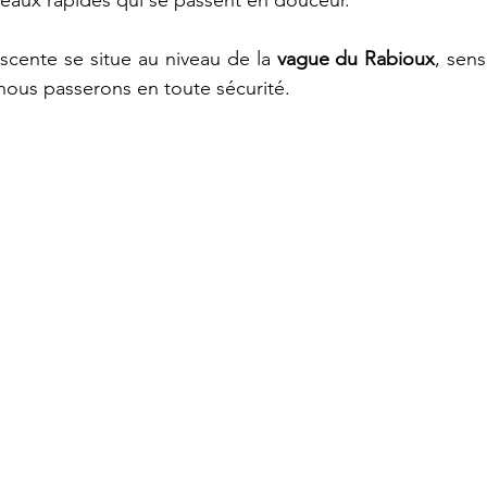
eaux rapides qui se passent en douceur. 
cente se situe au niveau de la 
vague du Rabioux
, sens
 nous passerons en toute sécurité.  