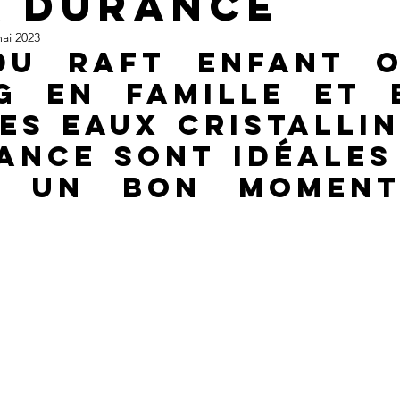
a Durance
ai 2023
du 
raft enfant
g en famille et e
les 
eaux cristallin
ance 
sont idéales
r un bon moment